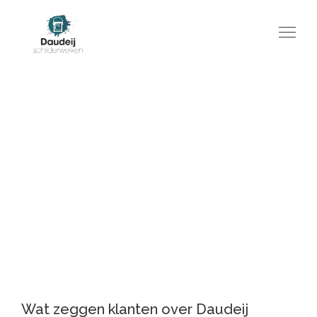
Beoordelingen
Wij zetten bij Daudeij Schilderwerken de klant
centraal en vinden hun mening heel erg belangrijk.
Wij delen met trots de beoordelingen van onze
klanten.
Wat zeggen klanten over Daudeij